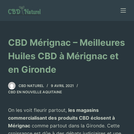
P
a
s
s
e
CBD Mérignac – Meilleures
r
a
Huiles CBD à Mérignac et
u
en Gironde
c
o
n
CBD NATUREL
9 AVRIL 2021
t
CBD EN NOUVELLE AQUITAINE
e
n
On les voit fleurir partout,
les magasins
u
commercialisant des produits CBD éclosent à
Mérignac
comme partout dans la Gironde. Cette
croissance est dûe à des débats judiciaires et une