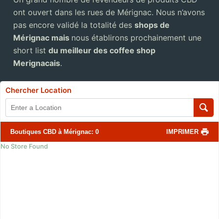
ont ouvert dans les rues de Mérignac. Nous n’avons
pas encore validé la totalité des
shops de
Mérignac mais
nous établirons prochainement une
short list
du meilleur des coffee shop
Merignacais
.
Chercher Location
Boutiques CBD à Mérignac
:
0
IMPRIMER
No Store Found