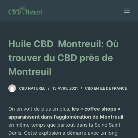
P
a
s
s
e
Huile CBD Montreuil: Où
r
a
trouver du CBD près de
u
Montreuil
c
o
n
CBD NATUREL
15 AVRIL 2021
CBD EN ILE DE FRANCE
t
e
On en voit de plus en plus,
les « coffee shops »
n
apparaissent dans l’agglomération de Montreuil
u
en même temps que partout dans la Seine Saint
Denis. Cette explosion a démarré avec un long