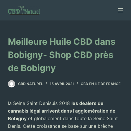
P
a
s
s
e
Meilleure Huile CBD dans
r
a
Bobigny- Shop CBD près
u
de Bobigny
c
o
n
CBD NATUREL
15 AVRIL 2021
CBD EN ILE DE FRANCE
t
e
la Seine Saint Denisuis 2018
les dealers de
n
cannabis légal arrivent dans l’agglomération de
u
Bobigny
et globalement dans toute la Seine Saint
Denis. Cette croissance se base sur une brèche