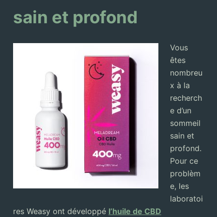
sain et profond
Vous
êtes
nombreu
x à la
recherch
e d’un
sommeil
sain et
profond.
Pour ce
problèm
e, les
laboratoi
res Weasy ont développé
l’huile de CBD