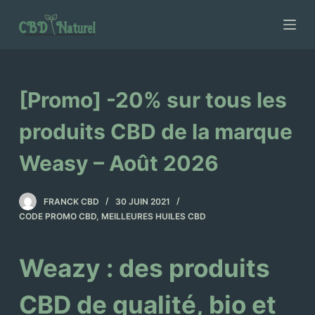
P
a
s
s
e
[Promo] -20% sur tous les
r
a
produits CBD de la marque
u
Weasy – Août 2026
c
o
n
FRANCK CBD
30 JUIN 2021
t
CODE PROMO CBD
,
MEILLEURES HUILES CBD
e
n
Weazy : des produits
u
CBD de qualité, bio et