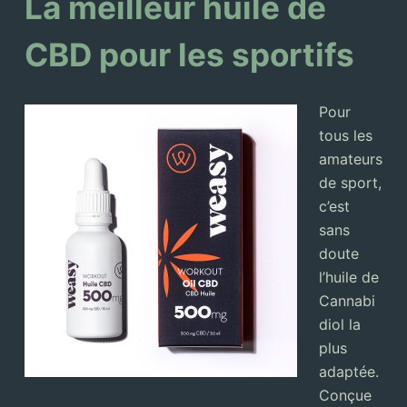
La meilleur huile de
CBD pour les sportifs
Pour
tous les
amateurs
de sport,
c’est
sans
doute
l’huile de
Cannabi
diol la
plus
adaptée.
Conçue