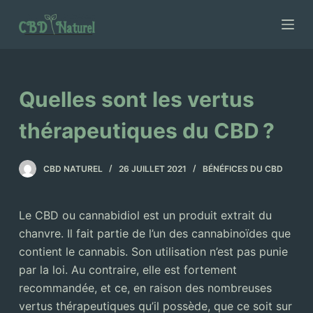
P
a
s
s
e
Quelles sont les vertus
r
a
thérapeutiques du CBD ?
u
c
CBD NATUREL
26 JUILLET 2021
BÉNÉFICES DU CBD
o
n
Le CBD ou cannabidiol est un produit extrait du
t
chanvre. Il fait partie de l’un des cannabinoïdes que
e
contient le cannabis. Son utilisation n’est pas punie
n
par la loi. Au contraire, elle est fortement
u
recommandée, et ce, en raison des nombreuses
vertus thérapeutiques qu’il possède, que ce soit sur