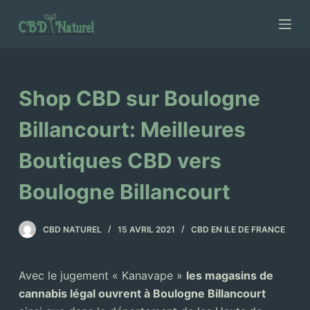
P
a
s
s
e
Shop CBD sur Boulogne
r
a
Billancourt: Meilleures
u
Boutiques CBD vers
c
o
Boulogne Billancourt
n
t
CBD NATUREL
15 AVRIL 2021
CBD EN ILE DE FRANCE
e
n
u
Avec le jugement « Kanavape »
les magasins de
cannabis légal ouvrent à Boulogne Billancourt