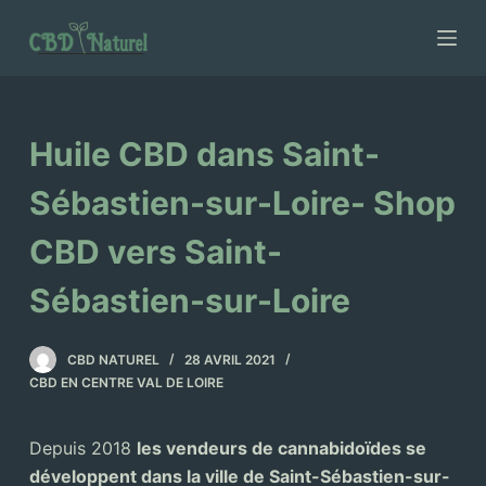
P
a
s
s
e
Huile CBD dans Saint-
r
a
Sébastien-sur-Loire- Shop
u
CBD vers Saint-
c
o
Sébastien-sur-Loire
n
t
CBD NATUREL
28 AVRIL 2021
e
CBD EN CENTRE VAL DE LOIRE
n
u
Depuis 2018
les vendeurs de cannabidoïdes se
développent dans la ville de Saint-Sébastien-sur-